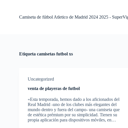
S
a
l
Camiseta de fútbol Atletico de Madrid 2024 2025 - SuperVi
t
a
r
a
l
c
o
Etiqueta
camisetas futbol xs
n
t
e
n
i
Uncategorized
d
o
venta de playeras de futbol
«Esta temporada, hemos dado a los aficionados del
Real Madrid -uno de los clubes más elegantes del
mundo dentro y fuera del campo- una camiseta que
de estética prémium por su simplicidad. Tienen su
propia aplicación para dispositivos móviles, en…