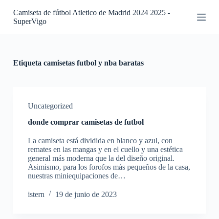
S
Camiseta de fútbol Atletico de Madrid 2024 2025 -
a
SuperVigo
l
t
a
r
a
Etiqueta
camisetas futbol y nba baratas
l
c
o
n
t
Uncategorized
e
donde comprar camisetas de futbol
n
i
La camiseta está dividida en blanco y azul, con
d
remates en las mangas y en el cuello y una estética
o
general más moderna que la del diseño original.
Asimismo, para los forofos más pequeños de la casa,
nuestras miniequipaciones de…
istern
19 de junio de 2023