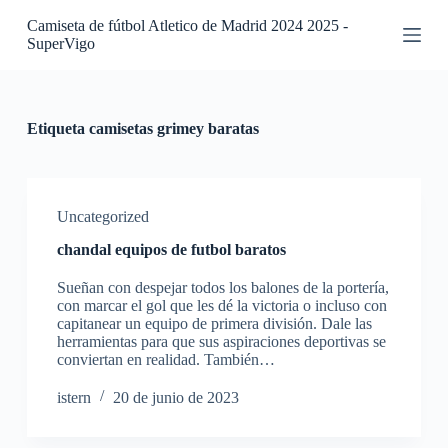
S
Camiseta de fútbol Atletico de Madrid 2024 2025 -
a
SuperVigo
l
t
a
r
a
Etiqueta
camisetas grimey baratas
l
c
o
n
t
Uncategorized
e
chandal equipos de futbol baratos
n
i
Sueñan con despejar todos los balones de la portería,
d
con marcar el gol que les dé la victoria o incluso con
o
capitanear un equipo de primera división. Dale las
herramientas para que sus aspiraciones deportivas se
conviertan en realidad. También…
istern
20 de junio de 2023