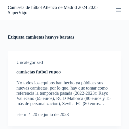
S
Camiseta de fútbol Atletico de Madrid 2024 2025 -
a
SuperVigo
l
t
a
r
a
Etiqueta
camisetas heavys baratas
l
c
o
n
t
Uncategorized
e
camisetas futbol yupoo
n
i
No todos los equipos han hecho ya públicas sus
d
nuevas camisetas, por lo que, hay que tomar como
o
referencia la temporada pasada (2022-2023): Rayo
Vallecano (65 euros), RCD Mallorca (80 euros y 15
más de personalización), Sevilla FC (80 euros…
istern
20 de junio de 2023