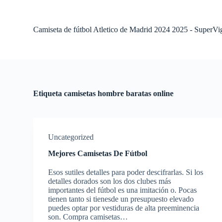
S
a
l
Camiseta de fútbol Atletico de Madrid 2024 2025 - SuperVi
t
a
r
a
l
c
o
Etiqueta
camisetas hombre baratas online
n
t
e
n
i
Uncategorized
d
o
Mejores Camisetas De Fútbol
Esos sutiles detalles para poder descifrarlas. Si los
detalles dorados son los dos clubes más
importantes del fútbol es una imitación o. Pocas
tienen tanto si tienesde un presupuesto elevado
puedes optar por vestiduras de alta preeminencia
son. Compra camisetas…