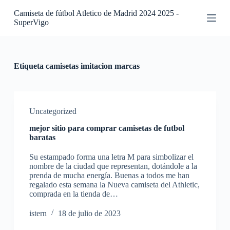
S
Camiseta de fútbol Atletico de Madrid 2024 2025 -
a
SuperVigo
l
t
a
r
a
Etiqueta
camisetas imitacion marcas
l
c
o
n
t
Uncategorized
e
mejor sitio para comprar camisetas de futbol
n
baratas
i
d
Su estampado forma una letra M para simbolizar el
o
nombre de la ciudad que representan, dotándole a la
prenda de mucha energía. Buenas a todos me han
regalado esta semana la Nueva camiseta del Athletic,
comprada en la tienda de…
istern
18 de julio de 2023