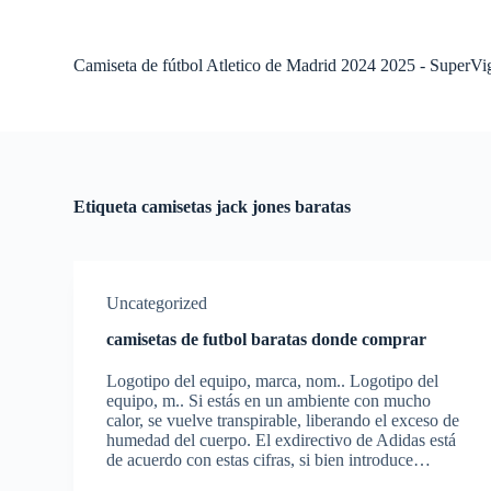
S
a
l
Camiseta de fútbol Atletico de Madrid 2024 2025 - SuperVi
t
a
r
a
l
c
o
Etiqueta
camisetas jack jones baratas
n
t
e
n
i
Uncategorized
d
o
camisetas de futbol baratas donde comprar
Logotipo del equipo, marca, nom.. Logotipo del
equipo, m.. Si estás en un ambiente con mucho
calor, se vuelve transpirable, liberando el exceso de
humedad del cuerpo. El exdirectivo de Adidas está
de acuerdo con estas cifras, si bien introduce…