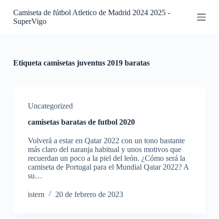
S
Camiseta de fútbol Atletico de Madrid 2024 2025 -
a
SuperVigo
l
t
a
r
a
Etiqueta
camisetas juventus 2019 baratas
l
c
o
n
t
Uncategorized
e
camisetas baratas de futbol 2020
n
i
Volverá a estar en Qatar 2022 con un tono bastante
d
más claro del naranja habitual y unos motivos que
o
recuerdan un poco a la piel del león. ¿Cómo será la
camiseta de Portugal para el Mundial Qatar 2022? A
su…
istern
20 de febrero de 2023