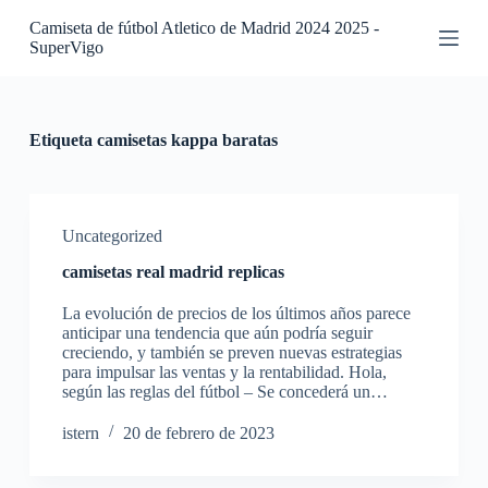
S
Camiseta de fútbol Atletico de Madrid 2024 2025 -
a
SuperVigo
l
t
a
r
a
Etiqueta
camisetas kappa baratas
l
c
o
n
t
Uncategorized
e
camisetas real madrid replicas
n
i
La evolución de precios de los últimos años parece
d
anticipar una tendencia que aún podría seguir
o
creciendo, y también se preven nuevas estrategias
para impulsar las ventas y la rentabilidad. Hola,
según las reglas del fútbol – Se concederá un…
istern
20 de febrero de 2023