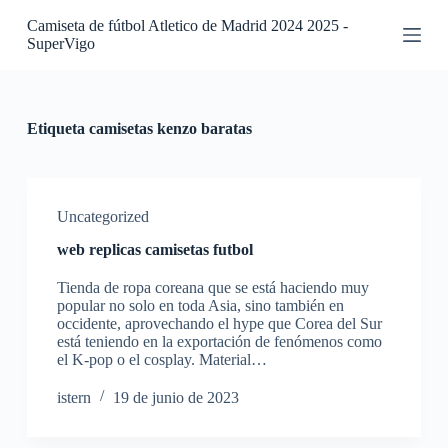
S
Camiseta de fútbol Atletico de Madrid 2024 2025 -
a
SuperVigo
l
t
a
r
a
Etiqueta
camisetas kenzo baratas
l
c
o
n
t
Uncategorized
e
web replicas camisetas futbol
n
i
Tienda de ropa coreana que se está haciendo muy
d
popular no solo en toda Asia, sino también en
o
occidente, aprovechando el hype que Corea del Sur
está teniendo en la exportación de fenómenos como
el K-pop o el cosplay. Material…
istern
19 de junio de 2023