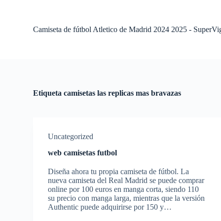
S
a
l
Camiseta de fútbol Atletico de Madrid 2024 2025 - SuperVi
t
a
r
a
l
c
o
Etiqueta
camisetas las replicas mas bravazas
n
t
e
n
i
Uncategorized
d
o
web camisetas futbol
Diseña ahora tu propia camiseta de fútbol. La
nueva camiseta del Real Madrid se puede comprar
online por 100 euros en manga corta, siendo 110
su precio con manga larga, mientras que la versión
Authentic puede adquirirse por 150 y…