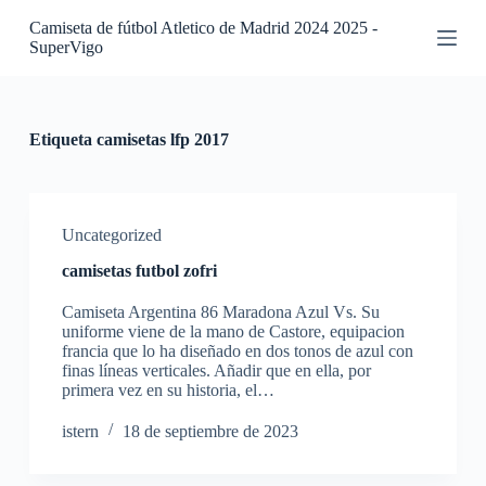
S
Camiseta de fútbol Atletico de Madrid 2024 2025 -
a
SuperVigo
l
t
a
r
a
Etiqueta
camisetas lfp 2017
l
c
o
n
t
Uncategorized
e
camisetas futbol zofri
n
i
Camiseta Argentina 86 Maradona Azul Vs. Su
d
uniforme viene de la mano de Castore, equipacion
o
francia que lo ha diseñado en dos tonos de azul con
finas líneas verticales. Añadir que en ella, por
primera vez en su historia, el…
istern
18 de septiembre de 2023