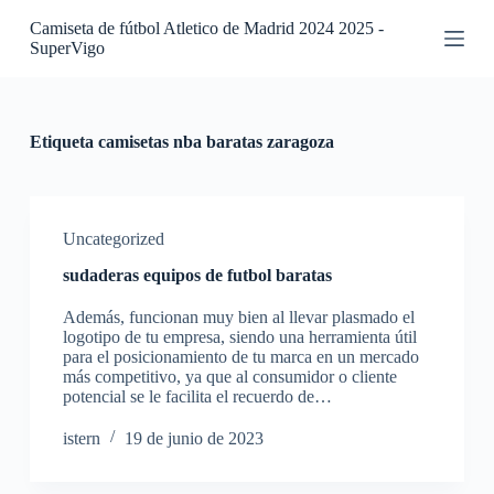
S
Camiseta de fútbol Atletico de Madrid 2024 2025 -
a
SuperVigo
l
t
a
r
a
Etiqueta
camisetas nba baratas zaragoza
l
c
o
n
t
Uncategorized
e
sudaderas equipos de futbol baratas
n
i
Además, funcionan muy bien al llevar plasmado el
d
logotipo de tu empresa, siendo una herramienta útil
o
para el posicionamiento de tu marca en un mercado
más competitivo, ya que al consumidor o cliente
potencial se le facilita el recuerdo de…
istern
19 de junio de 2023