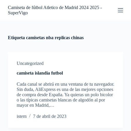
S
Camiseta de fútbol Atletico de Madrid 2024 2025 -
a
SuperVigo
l
t
a
r
a
Etiqueta
camisetas nba replicas chinas
l
c
o
n
t
Uncategorized
e
camiseta islandia futbol
n
i
Cada canal se abrirá en una ventana de tu navegador.
d
Sin duda, AliExpress es una de las mejores opciones
o
de compra desde España. Ya quieras un polo bicolor
o las típicas camisetas blancas de algodón al por
mayor en Madrid,…
istern
7 de abril de 2023