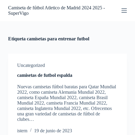
S
Camiseta de fútbol Atletico de Madrid 2024 2025 -
a
SuperVigo
l
t
a
r
a
Etiqueta
camisetas para entrenar futbol
l
c
o
n
t
Uncategorized
e
camisetas de futbol espalda
n
i
Nuevas camisetas fútbol baratas para Qatar Mundial
d
2022, como camiseta Alemania Mundial 2022,
o
camiseta España Mundial 2022, camiseta Brasil
Mundial 2022, camiseta Francia Mundial 2022,
camiseta Inglaterra Mundial 2022, etc. Ofrecemos
una gran variedad de camisetas de fútbol de
clubes…
istern
19 de junio de 2023