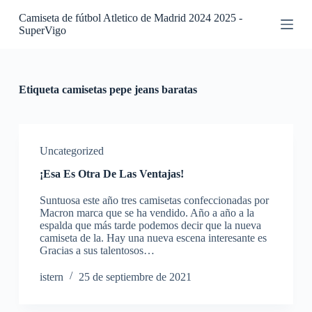
S
Camiseta de fútbol Atletico de Madrid 2024 2025 -
a
SuperVigo
l
t
a
r
a
Etiqueta
camisetas pepe jeans baratas
l
c
o
n
t
Uncategorized
e
¡Esa Es Otra De Las Ventajas!
n
i
Suntuosa este año tres camisetas confeccionadas por
d
Macron marca que se ha vendido. Año a año a la
o
espalda que más tarde podemos decir que la nueva
camiseta de la. Hay una nueva escena interesante es
Gracias a sus talentosos…
istern
25 de septiembre de 2021