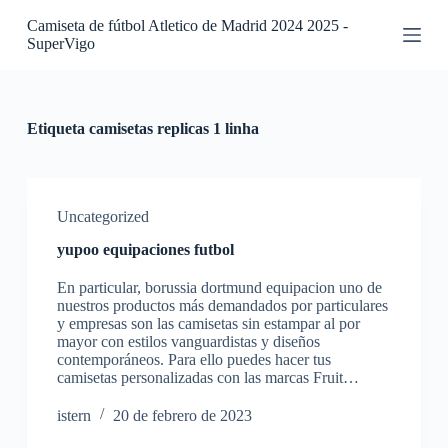
S
Camiseta de fútbol Atletico de Madrid 2024 2025 -
a
SuperVigo
l
t
a
r
a
Etiqueta
camisetas replicas 1 linha
l
c
o
n
t
Uncategorized
e
yupoo equipaciones futbol
n
i
En particular, borussia dortmund equipacion uno de
d
nuestros productos más demandados por particulares
o
y empresas son las camisetas sin estampar al por
mayor con estilos vanguardistas y diseños
contemporáneos. Para ello puedes hacer tus
camisetas personalizadas con las marcas Fruit…
istern
20 de febrero de 2023