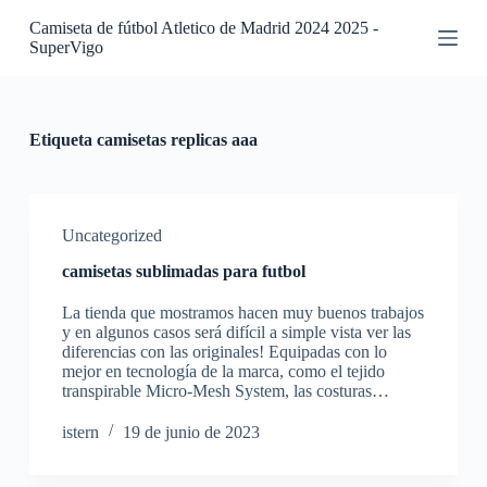
S
Camiseta de fútbol Atletico de Madrid 2024 2025 -
a
SuperVigo
l
t
a
r
a
Etiqueta
camisetas replicas aaa
l
c
o
n
t
Uncategorized
e
camisetas sublimadas para futbol
n
i
La tienda que mostramos hacen muy buenos trabajos
d
y en algunos casos será difícil a simple vista ver las
o
diferencias con las originales! Equipadas con lo
mejor en tecnología de la marca, como el tejido
transpirable Micro-Mesh System, las costuras…
istern
19 de junio de 2023