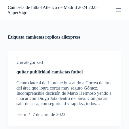
S
Camiseta de fútbol Atletico de Madrid 2024 2025 -
a
SuperVigo
l
t
a
r
a
Etiqueta
camisetas replicas aliexpress
l
c
o
n
t
Uncategorized
e
quitar publicidad camisetas futbol
n
i
Centro lateral de Llorente buscando a Correa dentro
d
del área que logra cortar muy seguro Gómez.
o
Incomprensible decisión de Mario Hermoso yendo a
chocar con Diogo Jota dentro del área. Compra sin
salir de casa, con seguridad y rapidez, todos…
istern
7 de abril de 2023