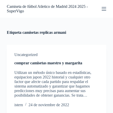
S
Camiseta de fútbol Atletico de Madrid 2024 2025 -
a
SuperVigo
l
t
a
r
a
Etiqueta
camisetas replicas armani
l
c
o
n
t
Uncategorized
e
comprar camisetas maestro y margarita
n
i
Utilizan un método único basado en estadísticas,
d
equipacion japon 2022 historial y cualquier otro
o
factor que afecte cada partido para respaldar el
sistema automatizado y garantizar que hagamos
predicciones muy precisas para aumentar sus
posibilidades de obtener ganancias. Se trata…
istern
24 de noviembre de 2022