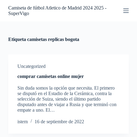
S
Camiseta de fútbol Atletico de Madrid 2024 2025 -
a
SuperVigo
l
t
a
r
a
Etiqueta
camisetas replicas bogota
l
c
o
n
t
Uncategorized
e
comprar camisetas online mujer
n
i
Sin duda somos la opción que necesita. El primero
d
se disputó en el Estadio de la Cerámica, contra la
o
selección de Suiza, siendo el último partido
disputado antes de viajar a Rusia y que terminó con
empate a uno. El…
istern
16 de septiembre de 2022