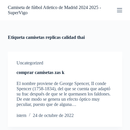
S
Camiseta de fútbol Atletico de Madrid 2024 2025 -
a
SuperVigo
l
t
a
r
a
Etiqueta
camisetas replicas calidad thai
l
c
o
n
t
Uncategorized
e
comprar camisetas zas k
n
i
El nombre proviene de George Spencer, II conde
d
Spencer (1758-1834), del que se cuenta que adaptó
o
su frac después de que se le quemasen los faldones.
De este modo se genera un efecto óptico muy
peculiar, puesto que de alguna…
istern
24 de octubre de 2022