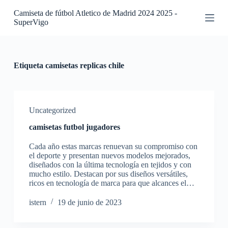
S
Camiseta de fútbol Atletico de Madrid 2024 2025 -
a
SuperVigo
l
t
a
r
a
Etiqueta
camisetas replicas chile
l
c
o
n
t
Uncategorized
e
camisetas futbol jugadores
n
i
Cada año estas marcas renuevan su compromiso con
d
el deporte y presentan nuevos modelos mejorados,
o
diseñados con la última tecnología en tejidos y con
mucho estilo. Destacan por sus diseños versátiles,
ricos en tecnología de marca para que alcances el…
istern
19 de junio de 2023