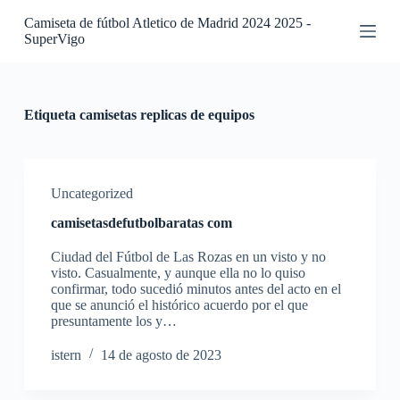
S
Camiseta de fútbol Atletico de Madrid 2024 2025 -
a
SuperVigo
l
t
a
r
a
Etiqueta
camisetas replicas de equipos
l
c
o
n
t
Uncategorized
e
camisetasdefutbolbaratas com
n
i
Ciudad del Fútbol de Las Rozas en un visto y no
d
visto. Casualmente, y aunque ella no lo quiso
o
confirmar, todo sucedió minutos antes del acto en el
que se anunció el histórico acuerdo por el que
presuntamente los y…
istern
14 de agosto de 2023