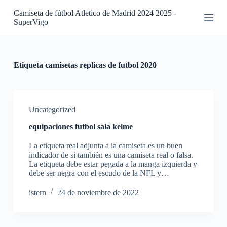
S
Camiseta de fútbol Atletico de Madrid 2024 2025 -
a
SuperVigo
l
t
a
r
a
Etiqueta
camisetas replicas de futbol 2020
l
c
o
n
t
Uncategorized
e
equipaciones futbol sala kelme
n
i
La etiqueta real adjunta a la camiseta es un buen
d
indicador de si también es una camiseta real o falsa.
o
La etiqueta debe estar pegada a la manga izquierda y
debe ser negra con el escudo de la NFL y…
istern
24 de noviembre de 2022