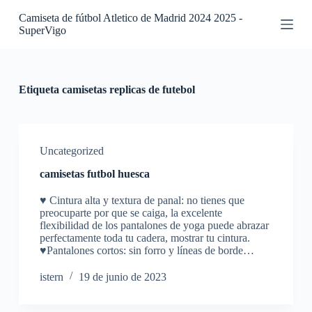
S
Camiseta de fútbol Atletico de Madrid 2024 2025 -
a
SuperVigo
l
t
a
r
a
Etiqueta
camisetas replicas de futebol
l
c
o
n
t
Uncategorized
e
camisetas futbol huesca
n
i
♥ Cintura alta y textura de panal: no tienes que
d
preocuparte por que se caiga, la excelente
o
flexibilidad de los pantalones de yoga puede abrazar
perfectamente toda tu cadera, mostrar tu cintura.
♥Pantalones cortos: sin forro y líneas de borde…
istern
19 de junio de 2023