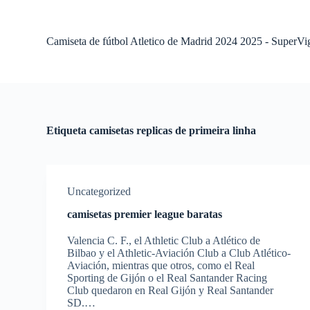
S
a
l
Camiseta de fútbol Atletico de Madrid 2024 2025 - SuperVi
t
a
r
a
l
c
o
Etiqueta
camisetas replicas de primeira linha
n
t
e
n
i
Uncategorized
d
o
camisetas premier league baratas
Valencia C. F., el Athletic Club a Atlético de
Bilbao y el Athletic-Aviación Club a Club Atlético-
Aviación, mientras que otros, como el Real
Sporting de Gijón o el Real Santander Racing
Club quedaron en Real Gijón y Real Santander
SD.…