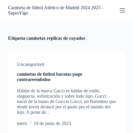
S
Camiseta de fútbol Atletico de Madrid 2024 2025 -
a
SuperVigo
l
t
a
r
a
Etiqueta
camisetas replicas de rayados
l
c
o
n
t
Uncategorized
e
camisetas de futbol baratas pago
n
contrareembolso
i
d
Hablar de la marca Gucci es hablar de estilo,
o
elegancia, sofisticación y sobre todo lujo. Gucci
nació de la mano de Guccio Gucci, un florentino que
desde joven destacó por el gusto por el mundo del
lujo. A pesar de…
istern
19 de junio de 2023