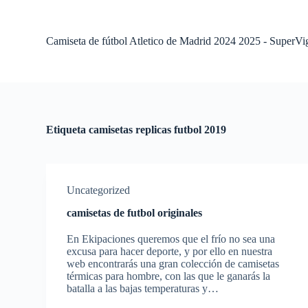
S
a
l
Camiseta de fútbol Atletico de Madrid 2024 2025 - SuperVi
t
a
r
a
l
c
o
Etiqueta
camisetas replicas futbol 2019
n
t
e
n
i
Uncategorized
d
o
camisetas de futbol originales
En Ekipaciones queremos que el frío no sea una
excusa para hacer deporte, y por ello en nuestra
web encontrarás una gran colección de camisetas
térmicas para hombre, con las que le ganarás la
batalla a las bajas temperaturas y…