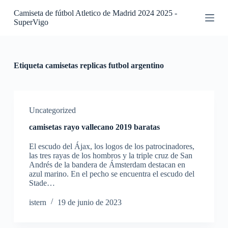
S
Camiseta de fútbol Atletico de Madrid 2024 2025 -
a
SuperVigo
l
t
a
r
a
Etiqueta
camisetas replicas futbol argentino
l
c
o
n
t
Uncategorized
e
camisetas rayo vallecano 2019 baratas
n
i
El escudo del Ájax, los logos de los patrocinadores,
d
las tres rayas de los hombros y la triple cruz de San
o
Andrés de la bandera de Ámsterdam destacan en
azul marino. En el pecho se encuentra el escudo del
Stade…
istern
19 de junio de 2023