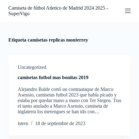
S
Camiseta de fútbol Atletico de Madrid 2024 2025 -
a
SuperVigo
l
t
a
r
a
Etiqueta
camisetas replicas monterrey
l
c
o
n
t
Uncategorized
e
camisetas futbol mas bonitas 2019
n
i
Alejandro Balde cortó un contraataque de Marco
d
Asensio, camisetas futbol 2023 que había picado y
o
estaba por quedar mano a mano con Ter Stegen. Tras
el tanto anulado a Marco Asensio, camiseta de
inglaterra los merengues se han ido con…
istern
18 de septiembre de 2023