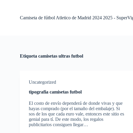
S
a
l
Camiseta de fútbol Atletico de Madrid 2024 2025 - SuperVi
t
a
r
a
l
c
o
Etiqueta
camisetas ultras futbol
n
t
e
n
i
Uncategorized
d
o
tipografia camisetas futbol
El costo de envío dependerá de donde vivas y que
hayas comprado (por el tamaño del embalaje). Si
sos de los que cada euro vale, entonces este sitio es
genial para tí. De este modo, los regalos
publicitarios consiguen llegar…