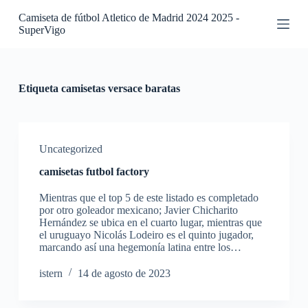
S
Camiseta de fútbol Atletico de Madrid 2024 2025 -
a
SuperVigo
l
t
a
r
a
Etiqueta
camisetas versace baratas
l
c
o
n
t
Uncategorized
e
camisetas futbol factory
n
i
Mientras que el top 5 de este listado es completado
d
por otro goleador mexicano; Javier Chicharito
o
Hernández se ubica en el cuarto lugar, mientras que
el uruguayo Nicolás Lodeiro es el quinto jugador,
marcando así una hegemonía latina entre los…
istern
14 de agosto de 2023