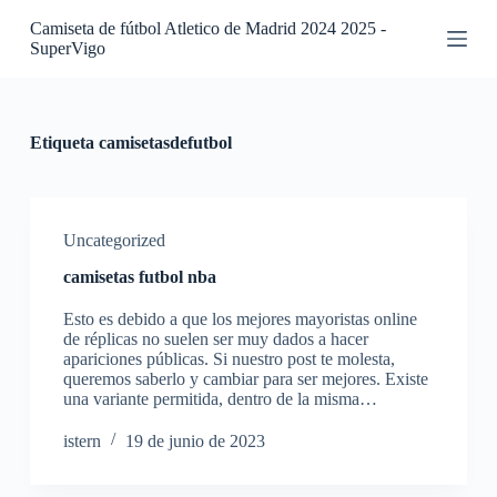
S
Camiseta de fútbol Atletico de Madrid 2024 2025 -
a
SuperVigo
l
t
a
r
a
Etiqueta
camisetasdefutbol
l
c
o
n
t
Uncategorized
e
camisetas futbol nba
n
i
Esto es debido a que los mejores mayoristas online
d
de réplicas no suelen ser muy dados a hacer
o
apariciones públicas. Si nuestro post te molesta,
queremos saberlo y cambiar para ser mejores. Existe
una variante permitida, dentro de la misma…
istern
19 de junio de 2023