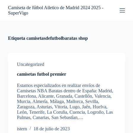
S
Camiseta de fútbol Atletico de Madrid 2024 2025 -
a
SuperVigo
l
t
a
r
a
Etiqueta
camisetasdefutbolbaratas shop
l
c
o
n
t
Uncategorized
e
camisetas futbol premier
n
i
Estamos especializados en realizar envíos de
d
Camisetas NBA Baratas dentro de España: Madrid,
o
Barcelona, Alicante, Granada, Castellón, Valencia,
Murcia, Almería, Málaga, Mallorca, Sevilla,
Zaragoza, Asturias, Vitoria, Lugo, Jaén, Huelva,
León, Tenerife, La Coruña, Cuencia, Logroño, Las
Palmas, Canarias, San Sebastían,…
istern
18 de julio de 2023