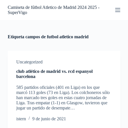
S
Camiseta de fútbol Atletico de Madrid 2024 2025 -
a
SuperVigo
l
t
a
r
a
Etiqueta
campos de futbol atletico madrid
l
c
o
n
t
Uncategorized
e
club atlético de madrid vs. rcd espanyol
n
barcelona
i
d
585 partidos oficiales (401 en Liga) en los que
o
marcó 113 goles (73 en Liga). Los colchoneros sólo
han marcado tres goles en estas cuatro jornadas de
Liga. Tras empatar (1-1) en Glasgow, tuvieron que
jugar un partido de desempate…
istern
9 de junio de 2021