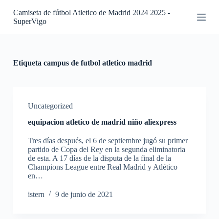
S
Camiseta de fútbol Atletico de Madrid 2024 2025 -
a
SuperVigo
l
t
a
r
a
Etiqueta
campus de futbol atletico madrid
l
c
o
n
t
Uncategorized
e
equipacion atletico de madrid niño aliexpress
n
i
Tres días después, el 6 de septiembre jugó su primer
d
partido de Copa del Rey en la segunda eliminatoria
o
de esta. A 17 días de la disputa de la final de la
Champions League entre Real Madrid y Atlético
en…
istern
9 de junio de 2021