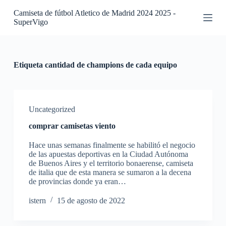
S
Camiseta de fútbol Atletico de Madrid 2024 2025 -
a
SuperVigo
l
t
a
r
a
Etiqueta
cantidad de champions de cada equipo
l
c
o
n
t
Uncategorized
e
comprar camisetas viento
n
i
Hace unas semanas finalmente se habilitó el negocio
d
de las apuestas deportivas en la Ciudad Autónoma
o
de Buenos Aires y el territorio bonaerense, camiseta
de italia que de esta manera se sumaron a la decena
de provincias donde ya eran…
istern
15 de agosto de 2022