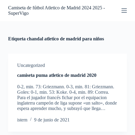
S
Camiseta de fútbol Atletico de Madrid 2024 2025 -
a
SuperVigo
l
t
a
r
a
Etiqueta
chandal atletico de madrid para niños
l
c
o
n
t
Uncategorized
e
camiseta puma atletico de madrid 2020
n
i
0-2, min. 73: Griezmann. 0-3, min. 81: Griezmann.
d
Goles: 0-1, min. 53: Koke. 0-4, min. 89: Correa.
o
Para el jugador francés fichar por el equipacion
inglaterra campeón de liga supone «un salto», donde
espera aprender mucho, y subrayó que llega…
istern
9 de junio de 2021