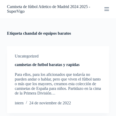
S
Camiseta de fútbol Atletico de Madrid 2024 2025 -
a
SuperVigo
l
t
a
r
a
Etiqueta
chandal de equipos baratos
l
c
o
n
t
Uncategorized
e
camisetas de futbol baratas y rapidas
n
i
Para ellos, para los aficionados que todavía no
d
pueden andar o hablar, pero que viven el fútbol tanto
o
o más que los mayores, creamos esta colección de
camisetas de España para niños. Partidazo en la cima
de la Primera División…
istern
24 de noviembre de 2022