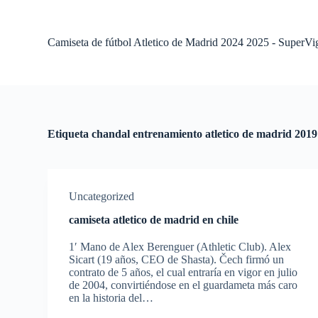
S
a
l
Camiseta de fútbol Atletico de Madrid 2024 2025 - SuperVi
t
a
r
a
l
c
o
Etiqueta
chandal entrenamiento atletico de madrid 2019
n
t
e
n
i
Uncategorized
d
o
camiseta atletico de madrid en chile
1′ Mano de Alex Berenguer (Athletic Club). Alex
Sicart (19 años, CEO de Shasta). Čech firmó un
contrato de 5 años, el cual entraría en vigor en julio
de 2004, convirtiéndose en el guardameta más caro
en la historia del…