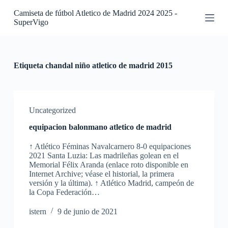
S
Camiseta de fútbol Atletico de Madrid 2024 2025 -
a
SuperVigo
l
t
a
r
a
Etiqueta
chandal niño atletico de madrid 2015
l
c
o
n
t
Uncategorized
e
equipacion balonmano atletico de madrid
n
i
↑ Atlético Féminas Navalcarnero 8-0 equipaciones
d
2021 Santa Luzia: Las madrileñas golean en el
o
Memorial Félix Aranda (enlace roto disponible en
Internet Archive; véase el historial, la primera
versión y la última). ↑ Atlético Madrid, campeón de
la Copa Federación…
istern
9 de junio de 2021