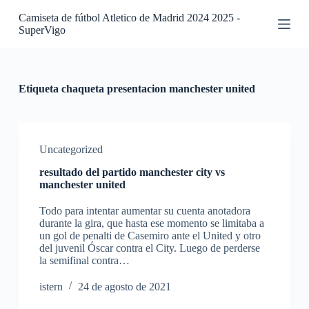
S
Camiseta de fútbol Atletico de Madrid 2024 2025 -
a
SuperVigo
l
t
a
r
a
Etiqueta
chaqueta presentacion manchester united
l
c
o
n
t
Uncategorized
e
resultado del partido manchester city vs
n
manchester united
i
d
Todo para intentar aumentar su cuenta anotadora
o
durante la gira, que hasta ese momento se limitaba a
un gol de penalti de Casemiro ante el United y otro
del juvenil Óscar contra el City. Luego de perderse
la semifinal contra…
istern
24 de agosto de 2021