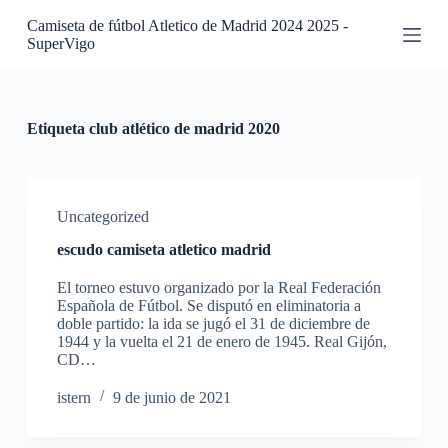
S
Camiseta de fútbol Atletico de Madrid 2024 2025 -
a
SuperVigo
l
t
a
r
a
Etiqueta
club atlético de madrid 2020
l
c
o
n
t
Uncategorized
e
escudo camiseta atletico madrid
n
i
El torneo estuvo organizado por la Real Federación
d
Española de Fútbol. Se disputó en eliminatoria a
o
doble partido: la ida se jugó el 31 de diciembre de
1944 y la vuelta el 21 de enero de 1945. Real Gijón,
CD…
istern
9 de junio de 2021