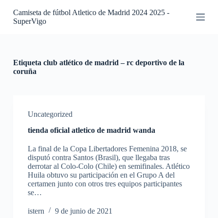
S
Camiseta de fútbol Atletico de Madrid 2024 2025 -
a
SuperVigo
l
t
a
r
a
Etiqueta
club atlético de madrid – rc deportivo de la
l
coruña
c
o
n
t
e
Uncategorized
n
tienda oficial atletico de madrid wanda
i
d
La final de la Copa Libertadores Femenina 2018, se
o
disputó contra Santos (Brasil), que llegaba tras
derrotar al Colo-Colo (Chile) en semifinales. Atlético
Huila obtuvo su participación en el Grupo A del
certamen junto con otros tres equipos participantes
se…
istern
9 de junio de 2021