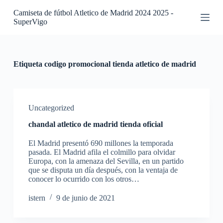
S
Camiseta de fútbol Atletico de Madrid 2024 2025 -
a
SuperVigo
l
t
a
r
a
Etiqueta
codigo promocional tienda atletico de madrid
l
c
o
n
t
Uncategorized
e
chandal atletico de madrid tienda oficial
n
i
El Madrid presentó 690 millones la temporada
d
pasada. El Madrid afila el colmillo para olvidar
o
Europa, con la amenaza del Sevilla, en un partido
que se disputa un día después, con la ventaja de
conocer lo ocurrido con los otros…
istern
9 de junio de 2021