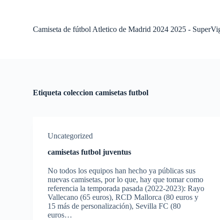
S
a
l
Camiseta de fútbol Atletico de Madrid 2024 2025 - SuperVi
t
a
r
a
l
c
o
Etiqueta
coleccion camisetas futbol
n
t
e
n
i
Uncategorized
d
o
camisetas futbol juventus
No todos los equipos han hecho ya públicas sus
nuevas camisetas, por lo que, hay que tomar como
referencia la temporada pasada (2022-2023): Rayo
Vallecano (65 euros), RCD Mallorca (80 euros y
15 más de personalización), Sevilla FC (80
euros…