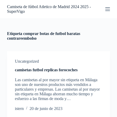
S
Camiseta de fútbol Atletico de Madrid 2024 2025 -
a
SuperVigo
l
t
a
r
a
Etiqueta
comprar botas de futbol baratas
l
contrareembolso
c
o
n
t
e
Uncategorized
n
camisetas futbol replicas forocoches
i
d
Las camisetas al por mayor sin etiqueta en Málaga
o
son uno de nuestros productos más vendidos a
particulares y empresas. Las camisetas al por mayor
sin etiqueta en Málaga ahorran mucho tiempo y
esfuerzo a las firmas de moda y…
istern
20 de junio de 2023