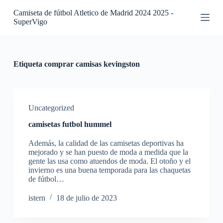
S
Camiseta de fútbol Atletico de Madrid 2024 2025 -
a
SuperVigo
l
t
a
r
a
Etiqueta
comprar camisas kevingston
l
c
o
n
t
Uncategorized
e
camisetas futbol hummel
n
i
Además, la calidad de las camisetas deportivas ha
d
mejorado y se han puesto de moda a medida que la
o
gente las usa como atuendos de moda. El otoño y el
invierno es una buena temporada para las chaquetas
de fútbol…
istern
18 de julio de 2023