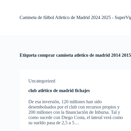
S
a
l
Camiseta de fútbol Atletico de Madrid 2024 2025 - SuperVi
t
a
r
a
l
c
o
Etiqueta
comprar camiseta atletico de madrid 2014 201
n
t
e
n
i
Uncategorized
d
o
club atlético de madrid fichajes
De esa inversión, 120 millones han sido
desembolsados por el club con recursos propios y
200 millones con la financiación de Inbursa. Tal y
como sucede con Diego Costa, el lateral verá como
su sueldo pasa de 2,5 a 5…